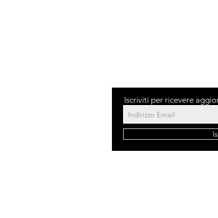
Sale
Iscriviti per ricevere aggi
dita
I