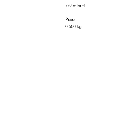
7/9 minuti
Peso
0,500 kg
Chi Siamo
FAQ
Prodotti
Privacy
Condizioni di ven
Contatti
Back to Top