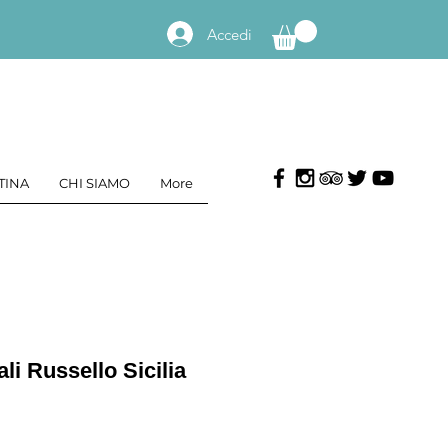
Accedi
TINA
CHI SIAMO
More
li Russello Sicilia