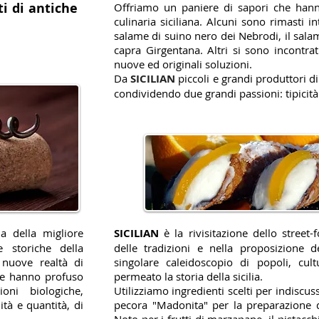
ti di antiche
Offriamo un paniere di sapori che hanno
culinaria siciliana. Alcuni sono rimasti 
salame di suino nero dei Nebrodi, il sala
capra Girgentana. Altri si sono incontra
nuove ed originali soluzioni.
Da
SICILIAN
piccoli e grandi produttori di
condividendo due grandi passioni: tipicità
 della migliore
SICILIAN
è la rivisitazione dello street-
e storiche della
delle tradizioni e nella proposizione de
 nuove realtà di
singolare caleidoscopio di popoli, cu
che hanno profuso
permeato la storia della sicilia.
oni biologiche,
Utilizziamo ingredienti scelti per indiscuss
lità e quantità, di
pecora "Madonita" per la preparazione d