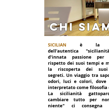
CHI SIA
SICILIAN
è la ri
dell'autentica "sicilian
d'innata passione per 
rispetto dei suoi tempi e 
la riscoperta dei suoi 
segreti. Un viaggio tra sap
odori, luci e colori, dove 
interpretato come filosofia d
La sicilianità gattopar
cambiare tutto per no
niente" ci consegna 