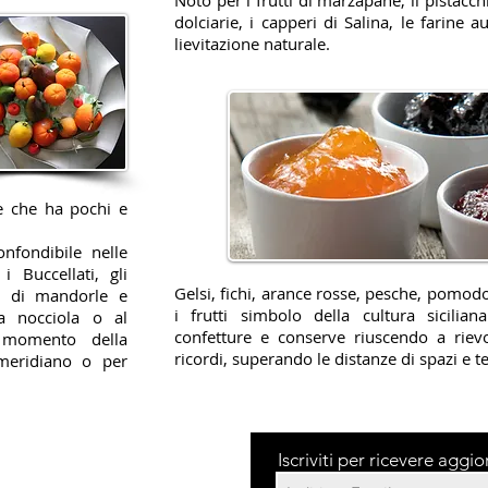
Noto per i frutti di marzapane, il pistacc
dolciarie, i capperi di Salina, le farine 
lievitazione naturale.
e che ha pochi e
nfondibile nelle
i Buccellati, gli
Gelsi, fichi, arance rosse, pesche, pomodo
eni di mandorle e
i frutti simbolo della cultura sicilia
a nocciola o al
confetture e conserve riuscendo a riev
 momento della
ricordi, superando le distanze di spazi e t
omeridiano o per
Iscriviti per ricevere aggi