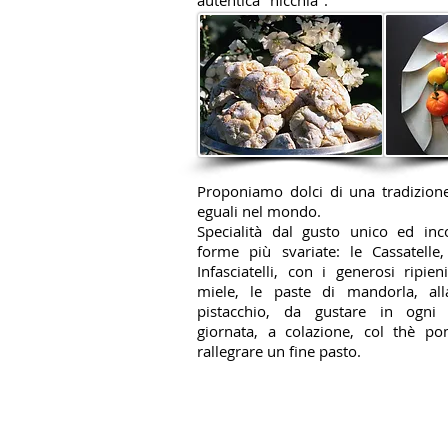
autentica "nicchia".
Proponiamo dolci di una tradizion
eguali nel mondo.
Specialità dal gusto unico ed inco
forme più svariate: le Cassatelle, 
Infasciatelli, con i generosi ripi
miele, le paste di mandorla, all
pistacchio, da gustare in ogni
giornata, a colazione, col thè p
rallegrare un fine pasto.
Chi Siamo
FAQ