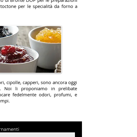
hio di Bronte DOP per le preparazioni
autoctone per le specialità da forno a
ri, cipolle, capperi, sono ancora oggi
na. Noi li proponiamo in prelibate
ocare fedelmente odori, profumi, e
empi.
ornamenti