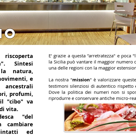
Mo
scoperta
E' grazie a questa "arretratezza" e poca
la Sicilia può vantare il maggior numero d
ità".
Sintesi
una delle regioni con la maggior estension
la natura,
movimenti, e
La nostra "
mission
" è valorizzare queste
ancestrali
testimoni silenziosi di autentico rispetto
Dove la politica dei numeri non si spos
ori, profumi,
riprodurre e conservare antiche micro-real
il "cibo" va
i vita.
desca "del
n cambiare
intatti ed