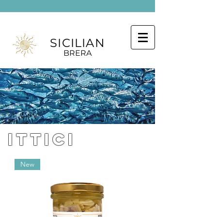
SICILIAN
BRERA
ittici
New