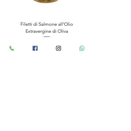
Filetti di Salmone all'Olio
Extravergine di Oliva
Prezzo
9,20 €
Filetti di Sgombro all'Olio