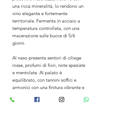
una ricca mineralità, lo rendono un
vino elegante e fortemente
territoriale. Fermenta in acciaio a
temperatura controllata, con una
macerazione sulle bucce di 5/6
giorni.
Al naso presenta sentori di ciliege
rosse, profumi di fiori, note speziate
e mentolate. Al palato è
equilibrato, con tannini soffici e
armonici con una finitura vibrante e
mineralità accentuata.
Questo vino rosso è ideale per
accompagnare secondi piatti di
carne, anatra e formaggi stagionati
come il pecorino.