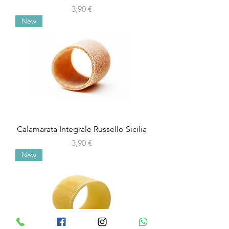
Precio
3,90 €
New
Calamarata Integrale Russello Sicilia
Precio
3,90 €
New