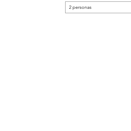
2 personas
Chi Siamo
FAQ
Prodotti
Privacy
Condizioni di ven
Contatti