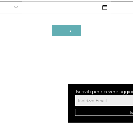
Iscriviti per ricevere aggi
dita
I