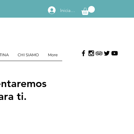
Iniciar sesión
TINA
CHI SIAMO
More
tentaremos
ra ti.