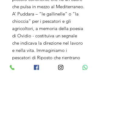
che pulsa in mezzo al Mediterraneo.
A’ Puddara – “le gallinelle” o “la
chioccia” per i pescatori e gli
agricoltori, a memoria della poesia
di Ovidio - costituiva un segnale
che indicava la direzione nel lavoro
e nella vita. Immaginiamo i
pescatori di Riposto che rientrano
dal mare e che, guardando in alto
sul vulcano, avvistano le Pleiadi
nascoste dietro alla vetta proprio
nel punto in cui, come fosse un
giardino pensile, riposa il vigneto
del nostro Carricante.
E’ un vino rigoroso e delineato
come A’ Muntagna che si staglia
nella notte...