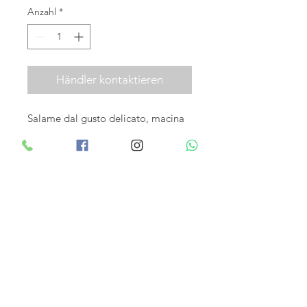
Anzahl
*
Händler kontaktieren
Salame dal gusto delicato, macina 
a grana media, insaccato in budello 
naturale e arricchito dall'aggiunta 
di Pistacchio di Bronte intero e 
macinato. Pezzatura: 200gr ca.
DESCRIZIONE
SALAME AL PISTACCHIO
Salame dal gusto delicato, macina a
grana media, insaccato in budello
naturale e arricchito dall'aggiunta di