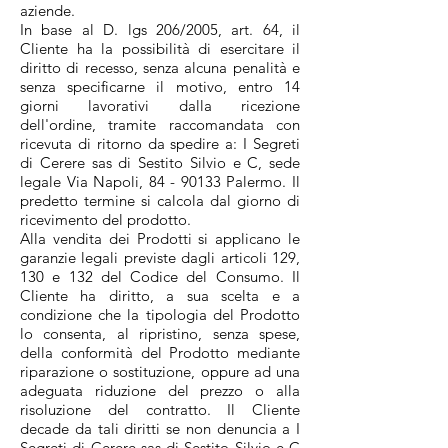
aziende.
In base al D. lgs 206/2005, art. 64, il
Cliente ha la possibilità di esercitare il
diritto di recesso, senza alcuna penalità e
senza specificarne il motivo, entro 14
giorni lavorativi dalla ricezione
dell'ordine, tramite raccomandata con
ricevuta di ritorno da spedire a: I Segreti
di Cerere sas di Sestito Silvio e C, sede
legale
Via Napoli, 84
- 90133 Palermo
. Il
predetto termine si calcola dal giorno di
ricevimento del prodotto.
Alla vendita dei Prodotti si applicano le
garanzie legali previste dagli articoli 129,
130 e 132 del Codice del Consumo. Il
Cliente ha diritto, a sua scelta e a
condizione che la tipologia del Prodotto
lo consenta, al ripristino, senza spese,
della conformità del Prodotto mediante
riparazione o sostituzione, oppure ad una
adeguata riduzione del prezzo o alla
risoluzione del contratto. Il Cliente
decade da tali diritti se non denuncia a I
Segreti di Cerere sas di Sestito Silvio e C