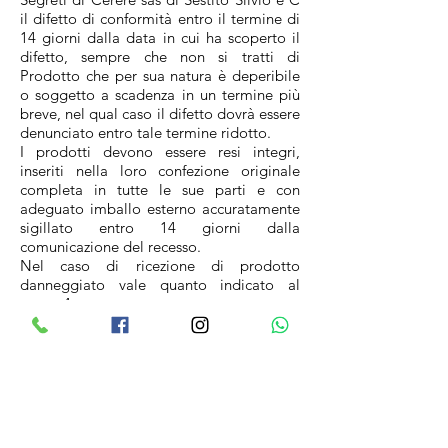
il difetto di conformità entro il termine di
14 giorni dalla data in cui ha scoperto il
difetto, sempre che non si tratti di
Prodotto che per sua natura è deperibile
o soggetto a scadenza in un termine più
breve, nel qual caso il difetto dovrà essere
denunciato entro tale termine ridotto.
I prodotti devono essere resi integri,
inseriti nella loro confezione originale
completa in tutte le sue parti e con
adeguato imballo esterno accuratamente
sigillato entro 14 giorni dalla
comunicazione del recesso.
Nel caso di ricezione di prodotto
danneggiato vale quanto indicato al
punto 4.
Le spese di trasporto per i resi rimangono
a carico del cliente, ad eccezione dei casi
in cui il prodotto non sia conforme a
quanto ordinato o danneggiato.
I Segreti di Cerere sas di Sestito Silvio e C
procederà al rimborso al Cliente
Consumatore dell'intero importo pagato