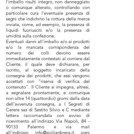
l'imballo risulti integro, non danneggiato
o comunque alterato, controllando con
particolare cura l'eventuale presenza di
segni che indichino la rottura della merce
inviata, come, ad esempio, la presenza di
liquidi fuoriusciti e/o la presenza di
umidità sulla confezione.
Eventuali danni all'imballo e/o ai prodotti
e/o la mancata corrispondenza del
numero dei colli devono essere
immediatamente contestati al corriere dal
Cliente, il quale deve dichiarare, per
iscritto, al soggetto incaricato della
consegna dei prodotti, che essi vengono
accettati con “riserva di verifica del
contenuto”. Il Cliente si impegna, altresì,
a segnalare prontamente, e comunque
non oltre 14 (quattordici) giorni dalla data
dell'avvenuta consegna, a I Segreti di
Cerere sas di Sestito Silvio e C mediante
lettera raccomandata con avviso di
ricevimento all'indirizzo
Via Napoli, 84
-
90133 Palermo
e via mail
all'indirizzo
info@sicilianbrera.it
ogni