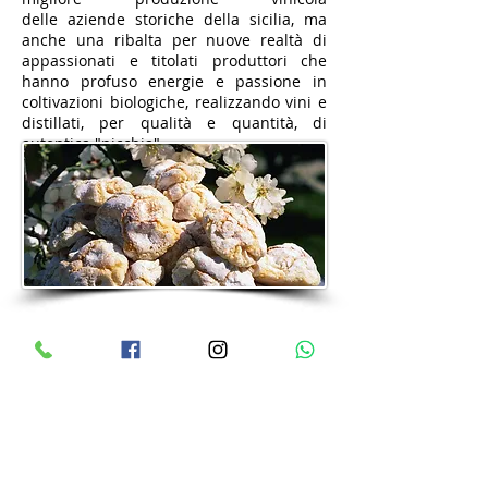
delle aziende storiche della sicilia, ma
anche una ribalta per nuove realtà di
appassionati e titolati produttori che
hanno profuso energie e passione in
coltivazioni biologiche, realizzando vini e
distillati, per qualità e quantità, di
autentica "nicchia".
Proponiamo dolci di una tradizione che
ha pochi e eguali nel mondo.
Specialità dal gusto unico ed
inconfondibile nelle forme più svariate:
le Cassatelle, i Buccellati, gli Infasciatelli,
con i generosi ripieni di mandorle e
miele, le paste di mandorla, alla nocciola
o al pistacchio, da gustare in ogni