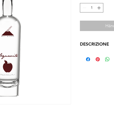
Händ
DESCRIZIONE
Caratteristiche organ
Viene prodotta con 
provenienti dall'omon
provincia di Agrigen
Capacità bottiglie
50 cl
Gradazione alcolica
43% vol.