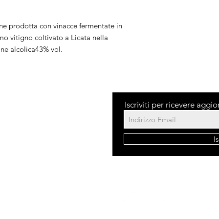
ne prodotta con vinacce fermentate in 
o vitigno coltivato a Licata nella 
one alcolica43% vol.
Iscriviti per ricevere aggi
dita
I