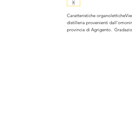
Caratteristiche organoletticheVie
distilleria provenienti dall'omonim
provincia di Agrigento.  Gradazi
Chi Siamo
FAQ
Prodotti
Privacy
Condizioni di ven
Contatti
Back to Top