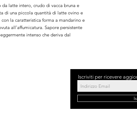
da latte intero, crudo di vacca bruna e 
a di una piccola quantità di latte ovino e 
a con la caratteristica forma a mandarino e 
ovuta all’affumicatura. Sapore persistente 
eggermente intenso che deriva dal 
Iscriviti per ricevere aggi
dita
I