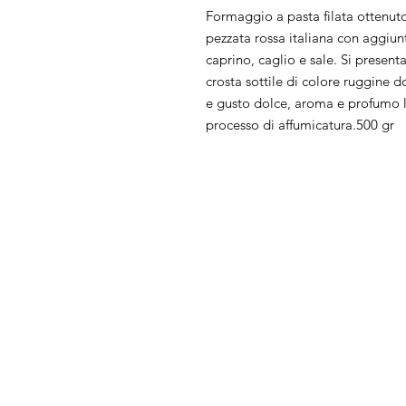
Formaggio a pasta filata ottenuto 
pezzata rossa italiana con aggiunt
caprino, caglio e sale. Si present
crosta sottile di colore ruggine d
e gusto dolce, aroma e profumo l
processo di affumicatura.500 gr
Chi Siamo
FAQ
Prodotti
Privacy
Condizioni di ven
Contatti