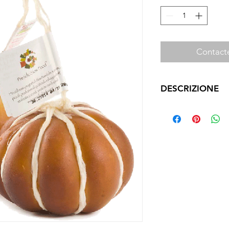
Contacte
DESCRIZIONE
PROVOLA DELLE M
Formaggio a pasta fil
di vacca bruna e pez
una piccola quantità
sale. Si presenta con
e crosta sottile di co
Sapore persistente
leggermente inten
affumicatura.
500 gr