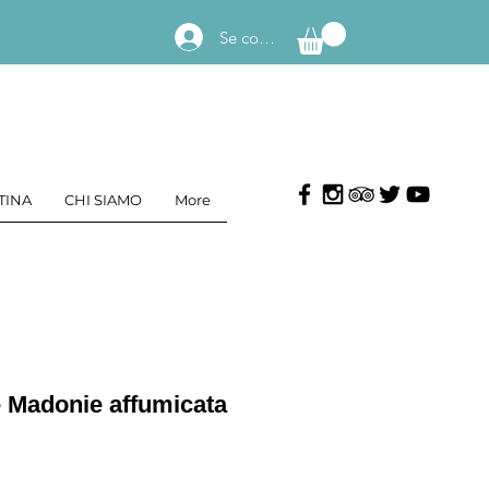
Se connecter
TINA
CHI SIAMO
More
e Madonie affumicata