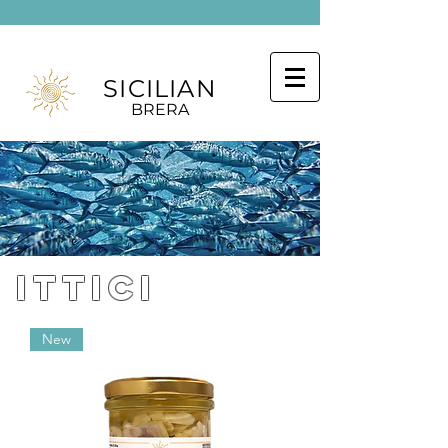
SICILIAN
BRERA
ittici
New