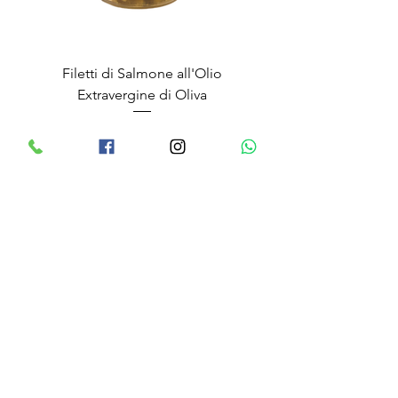
Filetti di Salmone all'Olio
Extravergine di Oliva
Prix
9,20 €
Filetti di Sgombro all'Olio