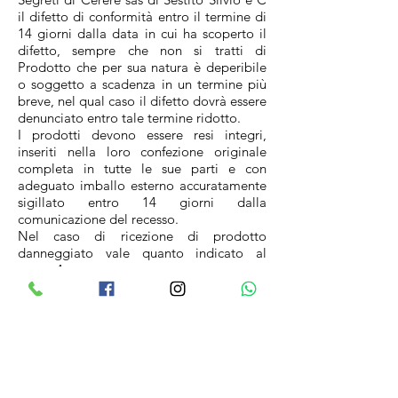
il difetto di conformità entro il termine di
14 giorni dalla data in cui ha scoperto il
difetto, sempre che non si tratti di
Prodotto che per sua natura è deperibile
o soggetto a scadenza in un termine più
breve, nel qual caso il difetto dovrà essere
denunciato entro tale termine ridotto.
I prodotti devono essere resi integri,
inseriti nella loro confezione originale
completa in tutte le sue parti e con
adeguato imballo esterno accuratamente
sigillato entro 14 giorni dalla
comunicazione del recesso.
Nel caso di ricezione di prodotto
danneggiato vale quanto indicato al
punto 4.
Le spese di trasporto per i resi rimangono
a carico del cliente, ad eccezione dei casi
in cui il prodotto non sia conforme a
quanto ordinato o danneggiato.
I Segreti di Cerere sas di Sestito Silvio e C
procederà al rimborso al Cliente
Consumatore dell'intero importo pagato