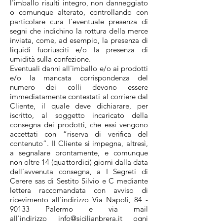
l'imballo risulti integro, non danneggiato
o comunque alterato, controllando con
particolare cura l'eventuale presenza di
segni che indichino la rottura della merce
inviata, come, ad esempio, la presenza di
liquidi fuoriusciti e/o la presenza di
umidità sulla confezione.
Eventuali danni all'imballo e/o ai prodotti
e/o la mancata corrispondenza del
numero dei colli devono essere
immediatamente contestati al corriere dal
Cliente, il quale deve dichiarare, per
iscritto, al soggetto incaricato della
consegna dei prodotti, che essi vengono
accettati con “riserva di verifica del
contenuto”. Il Cliente si impegna, altresì,
a segnalare prontamente, e comunque
non oltre 14 (quattordici) giorni dalla data
dell'avvenuta consegna, a I Segreti di
Cerere sas di Sestito Silvio e C mediante
lettera raccomandata con avviso di
ricevimento all'indirizzo
Via Napoli, 84
-
90133 Palermo
e via mail
all'indirizzo
info@sicilianbrera.it
ogni