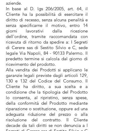
aziende.
In base al D. lgs 206/2005, art. 64, il
Cliente ha la possibilità di esercitare il
diritto di recesso, senza alcuna penalità e
senza specificarne il motivo, entro 14
giorni lavorativi dalla ricezione
dell'ordine, tramite raccomandata con
ricevuta di ritorno da spedire a: I Segreti
di Cerere sas di Sestito Silvio e C, sede
legale
Via Napoli, 84
- 90133 Palermo
. Il
predetto termine si calcola dal giorno di
ricevimento del prodotto.
Alla vendita dei Prodotti si applicano le
garanzie legali previste dagli articoli 129,
130 e 132 del Codice del Consumo. Il
Cliente ha diritto, a sua scelta e a
condizione che la tipologia del Prodotto
lo consenta, al ripristino, senza spese,
della conformità del Prodotto mediante
riparazione o sostituzione, oppure ad una
adeguata riduzione del prezzo o alla
risoluzione del contratto. Il Cliente
decade da tali diritti se non denuncia a I
Segreti di Cerere sas di Sestito Silvio e C