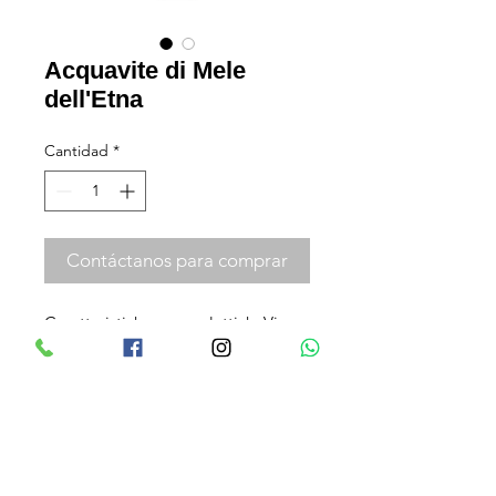
Acquavite di Mele
dell'Etna
Cantidad
*
Contáctanos para comprar
Caratteristiche organoletticheViene 
prodotta con vinacce fermentate in 
distilleria provenienti dall'omonimo 
vitigno coltivato a Licata nella 
provincia di Agrigento.  Gradazione 
alcolica43% vol.