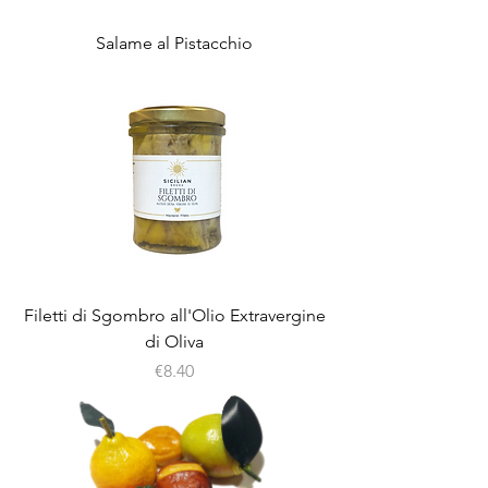
Salame al Pistacchio
Filetti di Sgombro all'Olio Extravergine
di Oliva
Price
€8.40