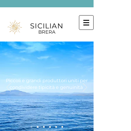
SICILIAN
BRERA
Piccoli e grandi produttori uniti per
condividere tipicità e genuinità