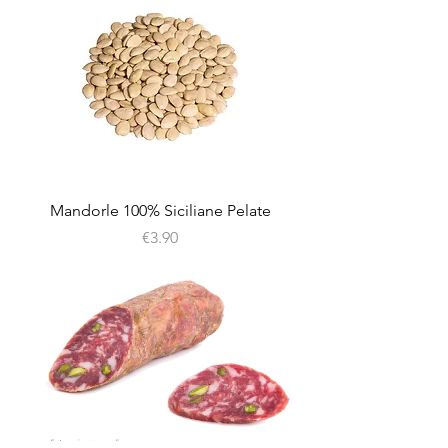
Mandorle 100% Siciliane Pelate
Price
€3.90