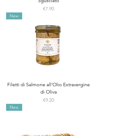
Sgusciato
Price
€7.90
New
Filetti di Salmone all'Olio Extravergine
di Oliva
Price
€9.20
New