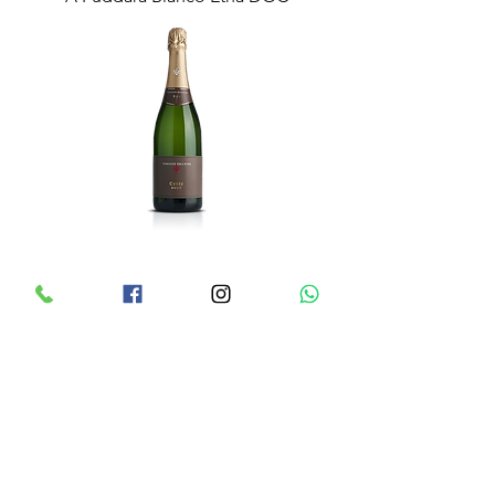
Cuveé Brut
New