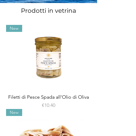
Prodotti in vetrina
New
Filetti di Pesce Spada all'Olio di Oliva
Price
€10.40
New