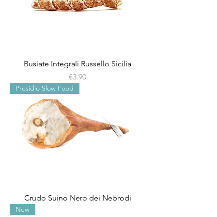
Busiate Integrali Russello Sicilia
Price
€3.90
Presidio Slow Food
Crudo Suino Nero dei Nebrodi
New