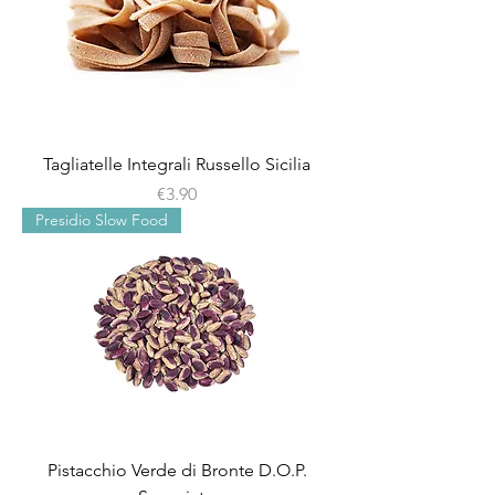
Tagliatelle Integrali Russello Sicilia
Price
€3.90
Presidio Slow Food
Pistacchio Verde di Bronte D.O.P.