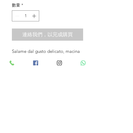
數量
*
連絡我們，以完成購買
Salame dal gusto delicato, macina 
a grana media, insaccato in budello 
naturale e arricchito dall'aggiunta 
di Pistacchio di Bronte intero e 
macinato. Pezzatura: 200gr ca.
DESCRIZIONE
SALAME AL PISTACCHIO
Salame dal gusto delicato, macina a
grana media, insaccato in budello
naturale e arricchito dall'aggiunta di