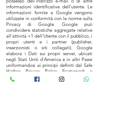
possesso dell’indirizzo e-mail o di altre
informazioni identificative dell’utente. Le
informazioni fornite a Google vengono
utilizzate in conformità con le norme sulla
Privacy di Google. Google può
condividere statistiche aggregate relative
all’attività +1 dell’Utente con il pubblico, i
propri utenti e i partner (publisher,
inserzionisti o siti collegati). Google
elabora i Dati sui propri server, ubicati
negli Stati Uniti d’America e in altri Paesi
uniformandosi ai principi definiti dal Safe
Harbor Privacy Policy Framework e
garantendo un trattamento dei Dati in
linea con gli standard di sicurezza
europei.
Luogo del Trattamento: USA Per ulteriori
informazioni:
www.google.com/intl/it/+/policy/+1butt
on.html
I dati personali raccolti sono: Cookie e
Indirizzo IP.
Bottoni/widget sociali di Facebook
Facebook Like Button e le sue varianti