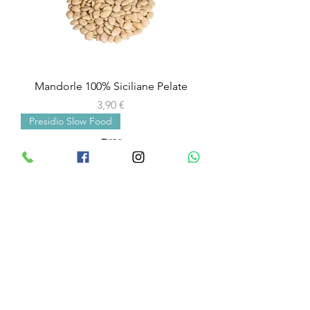
Mandorle 100% Siciliane Pelate
價格
3,90 €
Presidio Slow Food
Pistacchio Verde di Bronte D.O.P.
Sgusciato
價格
7,90 €