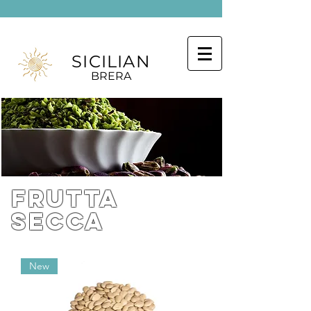
SICILIAN
BRERA
frutta
secca
New