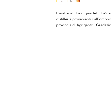
Caratteristiche organoletticheVie
distilleria provenienti dall'omonim
provincia di Agrigento.  Gradazi
Chi Siamo
FAQ
Prodotti
Privacy
Condizioni di ven
Contatti
Back to Top