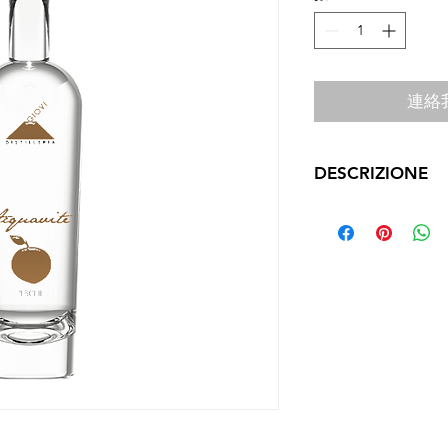
連絡
DESCRIZIONE
Caratteristiche organ
Viene prodotta con 
provenienti dall'omon
provincia di Agrigen
Capacità bottiglie
50 cl
Gradazione alcolica
43% vol.