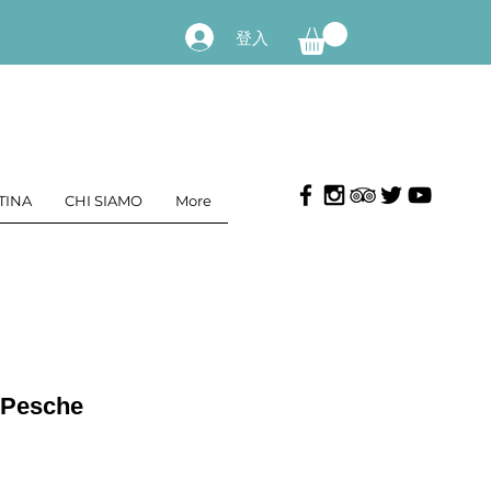
登入
TINA
CHI SIAMO
More
 Pesche