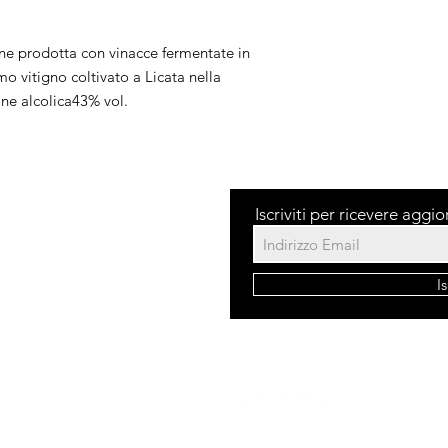
ne prodotta con vinacce fermentate in 
o vitigno coltivato a Licata nella 
one alcolica43% vol.
Iscriviti per ricevere aggi
dita
I