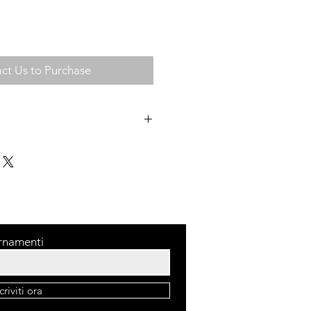
ct Us to Purchase
NERO DEI NEBRODI
olari della regione delle guance,
 aromatizzato.
ornamenti
scriviti ora