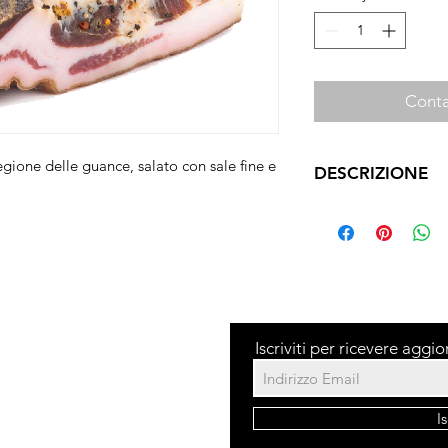
Conta
gione delle guance, salato con sale fine e 
DESCRIZIONE
.
GUANCIALE SUINO 
Lardo con parti musc
salato con sale fine e
Iscriviti per ricevere aggi
dita
I