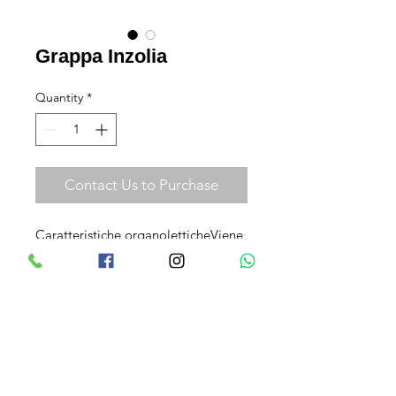
Grappa Inzolia
Quantity
*
Contact Us to Purchase
Caratteristiche organoletticheViene 
prodotta con vinacce fermentate in 
distilleria provenienti dall'omonimo 
vitigno coltivato a Licata nella 
provincia di Agrigento.  Gradazione 
alcolica43% vol.