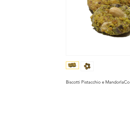
Biscotti Pistacchio e MandorlaCon
Chi Siamo
FAQ
Prodotti
Privacy