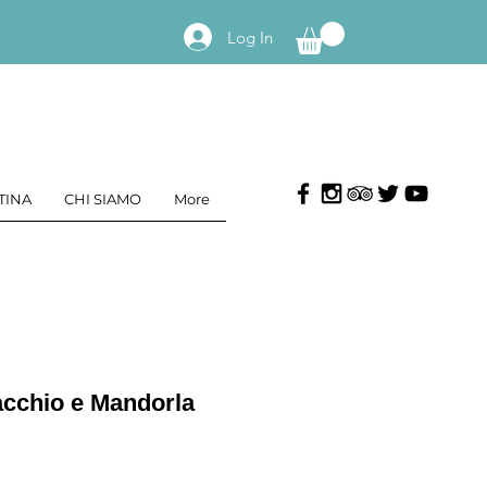
Log In
TINA
CHI SIAMO
More
tacchio e Mandorla