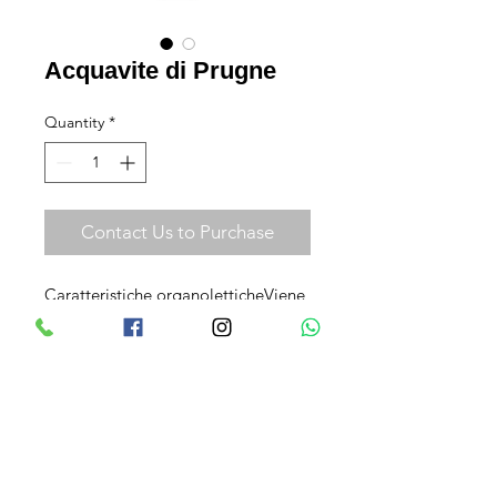
Acquavite di Prugne
Quantity
*
Contact Us to Purchase
Caratteristiche organoletticheViene 
prodotta con vinacce fermentate in 
distilleria provenienti dall'omonimo 
vitigno coltivato a Licata nella 
provincia di Agrigento.  Gradazione 
alcolica43% vol.